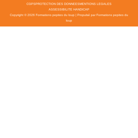
CGPS
PROTECTION DES DONNEES
MENTIONS LEGALES
ASSESSIBILITE HANDICAP
Copyright © 2026 Formations pepites du loup | Propulsé par Formations pepites du
loup