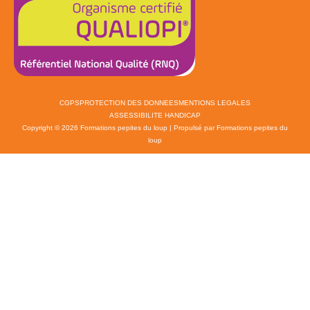
CGPS
PROTECTION DES DONNEES
MENTIONS LEGALES
ASSESSIBILITE HANDICAP
Copyright © 2026 Formations pepites du loup | Propulsé par Formations pepites du
loup