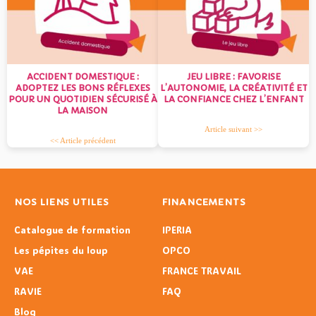
ACCIDENT DOMESTIQUE :
JEU LIBRE : FAVORISE
ADOPTEZ LES BONS RÉFLEXES
L’AUTONOMIE, LA CRÉATIVITÉ ET
POUR UN QUOTIDIEN SÉCURISÉ À
LA CONFIANCE CHEZ L’ENFANT
LA MAISON
Article suivant >>
<< Article précédent
NOS LIENS UTILES
FINANCEMENTS
Catalogue de formation
IPERIA
Les pépites du loup
OPCO
VAE
FRANCE TRAVAIL
RAVIE
FAQ
Blog